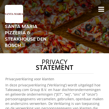
SANTA MARIA
PIZZERIA &
STEAKHOUSE DEN
BOSCH
PRIVACY
STATEMENT
Privacyverklaring voor klanten
In deze privacyverklaring (‘Verklaring’) wordt uitgelegd hoe
Takeaway.com Group B.V. en haar dochterondernemingen
en gelieerde ondernemingen (“JET”, “wij”, “ons” of “onze”)
persoonsgegevens verzamelen, gebruiken, openbaar maken
en anderszins verwerken. De Verklaring is van toepassing
op de verwerking van persoonsgegevens van klanten die