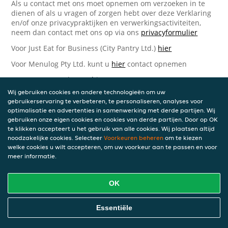
Als u contact met ons moet opnemen om verzoeken in te
dienen of als u vragen of zorgen hebt over deze Verklaring
en/of onze privacypraktijken en verwerkingsactiviteiten,
neem dan contact met ons op via ons
privacyformulier
Voor Just Eat for Business (City Pantry Ltd.)
hier
Voor Menulog Pty Ltd. kunt u
hier
contact opnemen
Voor Just Eat UK kunt u
hier
contact opnemen
Wij gebruiken cookies en andere technologieën om uw
Voor Takeaway.com Group B.V.
hier
gebruikerservaring te verbeteren, te personaliseren, analyses voor
optimalisatie en advertenties in samenwerking met derde partijen. Wij
Just Eat Takeaway.com Data Protection Officer -
gebruiken onze eigen cookies en cookies van derde partijen. Door op OK
Takeaway.com Group B.V.
te klikken accepteert u het gebruik van alle cookies. Wij plaatsen altijd
noodzakelijke cookies. Selecteer
Voorkeuren beheren
om te kiezen
Piet Heinkade 61
welke cookies u wilt accepteren, om uw voorkeur aan te passen en voor
1019 GM Amsterdam
meer informatie.
Nederland
Bijgewerkte versies van deze
OK
Privacyverklaring
Essentiële
Wij kunnen deze Verklaring van tijd tot tijd bijwerken als
reactie op veranderende juridische, technische of zakelijke